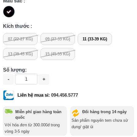
Màu sắc :
Kích thước :
07 (22-27 KG)
09 (27-33 KG)
11 (33-39 KG)
13 (39-45 KG)
15 (45-55 KG)
Số lượng:
Liên hệ mua sỉ:
094.456.5777
Miễn phí giao hàng toàn
Đổi hàng trong 14 ngày
quốc
Sản phẩm nguyên tem chưa sử
Với hóa đơn từ 300.000đ trong
dụng/ giặt ủi
vòng 3-5 ngày