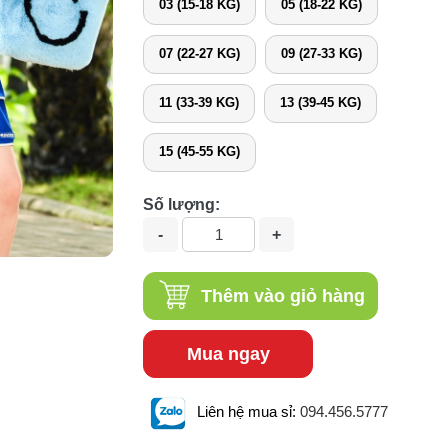
03 (15-18 KG)
05 (18-22 KG)
07 (22-27 KG)
09 (27-33 KG)
11 (33-39 KG)
13 (39-45 KG)
15 (45-55 KG)
Số lượng:
Thêm vào giỏ hàng
Mua ngay
Liên hệ mua sỉ:
094.456.5777