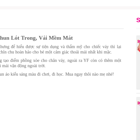
S
Thun Lót Trong, Vải Mềm Mát
hưng để hiểu được sự tiện dụng và thẩm mỹ cho chiếc váy thì lại
chỉn chu hoàn hảo cho bé một cảm giác thoải mái nhất khi mặc.
ng tạo điểm phồng xòe cho chân váy, ngoài ra YF còn có thêm một
i mái vận động ngoài trời.
hun áo kiểu sáng màu đi chơi, đi học. Mua ngay thôi nào mẹ nhé!