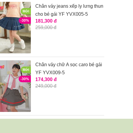
Chân váy jeans xếp ly lưng thun
Mới
cho bé gái YF YVX005-5
-30%
181,300 đ
259,000 đ
Chân váy chữ A sọc caro bé gái
Mới
YF YVX009-5
-30%
174,300 đ
249,000 đ