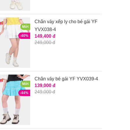
Chân váy xếp ly cho bé gái YF
Mới
YVX038-4
-40%
149,400 đ
249,000 đ
Chân váy bé gái YF YVX039-4
Mới
139,000 đ
249,000 đ
-44%