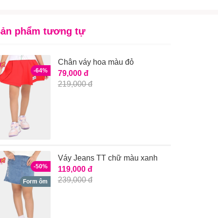
ản phẩm tương tự
Chân váy hoa màu đỏ
-64%
79,000 đ
219,000 đ
Váy Jeans TT chữ màu xanh
-50%
119,000 đ
239,000 đ
Form ôm