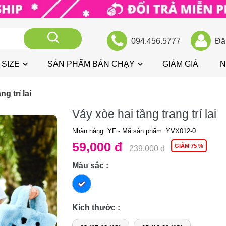
094.456.5777
Đă
 SIZE
SẢN PHẨM BÁN CHẠY
GIẢM GIÁ
N
g trí lai
Váy xòe hai tầng trang trí lai
Nhãn hàng: YF
- Mã sản phẩm:
YVX012-0
59,000 đ
GIẢM 75 %
239,000 đ
Màu sắc :
Kích thước :