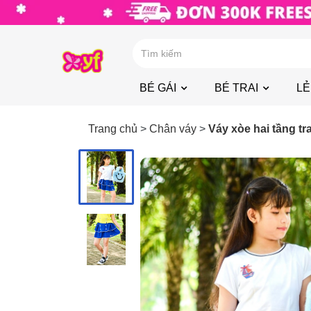
BÉ GÁI
BÉ TRAI
LẺ
Trang chủ
>
Chân váy
>
Váy xòe hai tầng tran