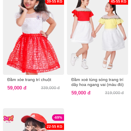
39-55 KG
45-55 KG
Đầm xòe trang trí chuột
Đầm xoè tùng sóng trang trí
dây hoa ngang vai (màu đỏ)
59,000 đ
339,000 đ
59,000 đ
319,000 đ
-69%
22-55 KG