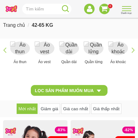
0
Danh mục
Trang chủ
42-65 KG
Áo thun
Áo vest
Quần dài
Quần lửng
Áo khoác
LỌC SẢN PHẨM MUỐN MUA
Mới nhất
Giảm giá
Giá cao nhất
Giá thấp nhất
-83%
-82%