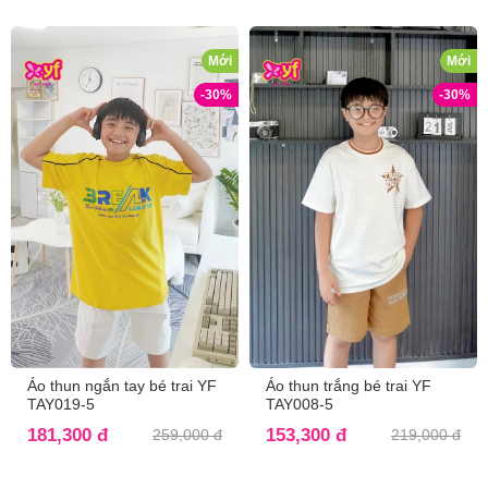
Mới
Mới
-30%
-30%
Áo thun ngắn tay bé trai YF
Áo thun trắng bé trai YF
TAY019-5
TAY008-5
181,300 đ
153,300 đ
259,000 đ
219,000 đ