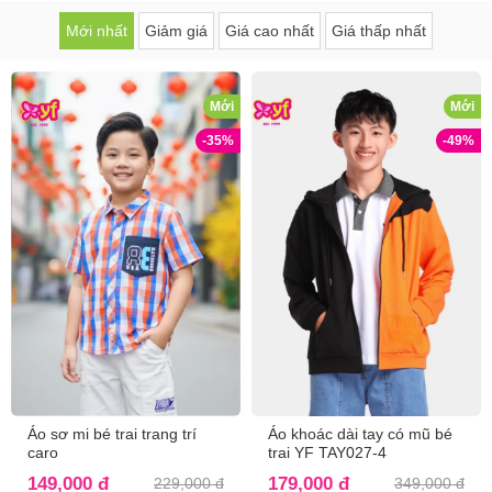
Mới nhất
Giảm giá
Giá cao nhất
Giá thấp nhất
Mới
Mới
-35%
-49%
Áo sơ mi bé trai trang trí
Áo khoác dài tay có mũ bé
caro
trai YF TAY027-4
149,000 đ
179,000 đ
229,000 đ
349,000 đ