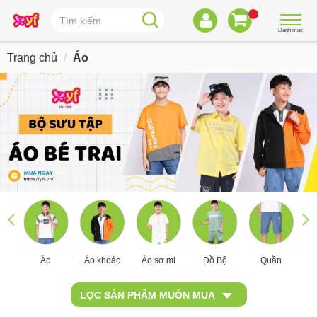
Danh mục
Trang chủ
Áo
Áo
Áo khoác
Áo sơ mi
Đồ Bộ
Quần
Y.
LỌC SẢN PHẨM MUỐN MUA