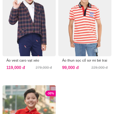
Áo vest caro vạt xéo
Áo thun sọc cổ sơ mi bé trai
119,000 đ
99,000 đ
279,000 đ
229,000 đ
-30%