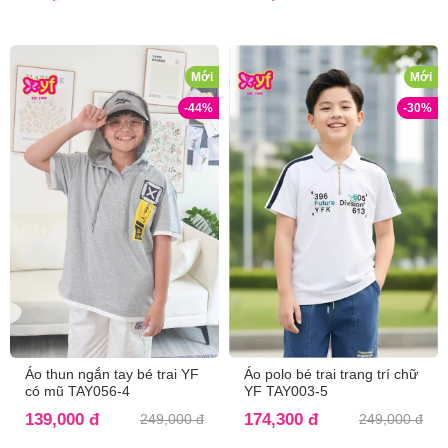
Mới
Mới
-44%
-30%
Áo thun ngắn tay bé trai YF
Áo polo bé trai trang trí chữ
có mũ TAY056-4
YF TAY003-5
139,000 đ
174,300 đ
249,000 đ
249,000 đ