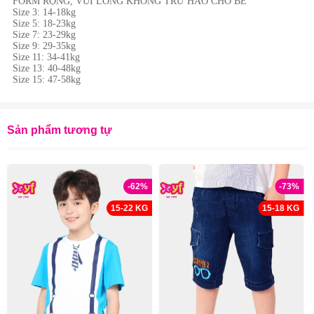
FORM RỘNG, VUI LÒNG KHÔNG TRỪ HAO CHO BÉ
Size 3: 14-18kg
Size 5: 18-23kg
Size 7: 23-29kg
Size 9: 29-35kg
Size 11: 34-41kg
Size 13: 40-48kg
Size 15: 47-58kg
Sản phẩm tương tự
-62%
-73%
15-22 KG
15-18 KG