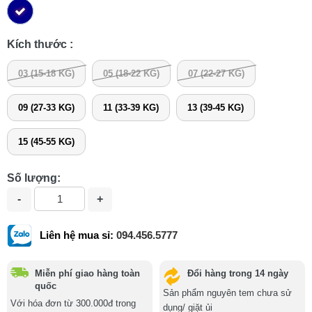
Kích thước :
03 (15-18 KG)
05 (18-22 KG)
07 (22-27 KG)
09 (27-33 KG)
11 (33-39 KG)
13 (39-45 KG)
15 (45-55 KG)
Số lượng:
Liên hệ mua sỉ:
094.456.5777
Miễn phí giao hàng toàn
Đổi hàng trong 14 ngày
quốc
Sản phẩm nguyên tem chưa sử
Với hóa đơn từ 300.000đ trong
dụng/ giặt ủi