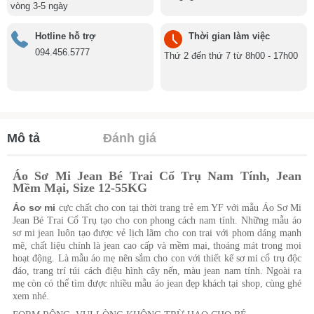
vòng 3-5 ngày
Hotline hỗ trợ
Thời gian làm việc
094.456.5777
Thứ 2 đến thứ 7 từ 8h00 - 17h00
Mô tả
Đánh giá
Áo Sơ Mi Jean Bé Trai Cổ Trụ Nam Tính, Jean
Mềm Mại, Size 12-55KG
Áo sơ mi
cực chất cho con tại thời trang trẻ em YF với mẫu Áo Sơ Mi
Jean Bé Trai Cổ Trụ tạo cho con phong cách nam tính. Những mẫu áo
sơ mi jean luôn tạo được vẻ lịch lãm cho con trai với phom dáng mạnh
mẽ, chất liệu chính là jean cao cấp và mềm mại, thoáng mát trong mọi
hoạt động. Là mẫu áo mẹ nên sắm cho con với thiết kế sơ mi cổ trụ độc
đáo, trang trí túi cách điệu hình cây nến, màu jean nam tính. Ngoài ra
mẹ còn có thể tìm được nhiều mẫu áo jean đẹp khách tại shop, cùng ghé
xem nhé.